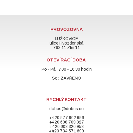
PROVOZOVNA
LUŽKOVICE
ulice Hvozdenská
763 11 Zlín 11
OTEVÍRACÍ DOBA
Po - Pá : 7.00 - 16.30 hodin
So: ZAVŘENO
RYCHLÝ KONTAKT
dobes@dobes.eu
+420 577 902 696
+420 608 709 327
+420 603 320 953
+420 734 571 699